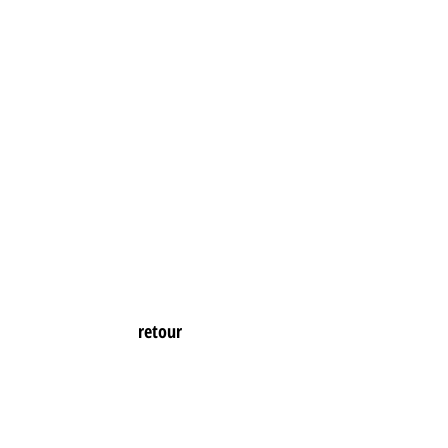
retour
CHAISES RONDES
Mobiliers/Objets